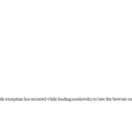
side exception has occurred
while loading
moskovsky.ru
(see the browser co