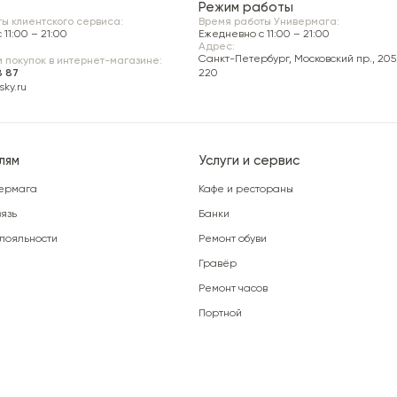
Режим работы
ы клиентского сервиса:
Время работы Универмага:
11:00 – 21:00
Ежедневно c 11:00 – 21:00
Адрес:
Санкт-Петербург, Московский пр., 205 
 покупок в интернет-магазине:
8 87
220
ky.ru
лям
Услуги и сервис
ермага
Кафе и рестораны
язь
Банки
лояльности
Ремонт обуви
Гравёр
Ремонт часов
Портной