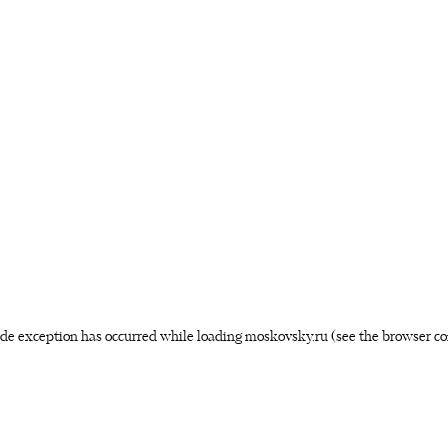
side exception has occurred
while loading
moskovsky.ru
(see the browser co