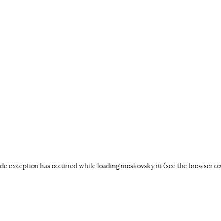
side exception has occurred
while loading
moskovsky.ru
(see the browser co