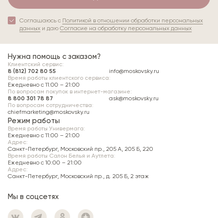
Вы можете примерить вещи при доставке и
оплатить только те, которые подошли.
Соглашаюсь с
Политикой в отношении обработки персональных
данных
и даю
Согласие на обработку персональных данных
Примерка возможна в помещениях, где
допускается присутствие курьера.
Нужна помощь с заказом?
Владельцы карт Premium могут получить
Клиентский сервис:
консультацию продавца-стилиста во время
8 (812) 702 80 55
info@moskovsky.ru
Время работы клиентского сервиса:
доставки.
Ежедневно с 11:00 – 21:00
По вопросам покупок в интернет-магазине:
8 800 301 78 87
ask@moskovsky.ru
Самовывоз
По вопросам сотрудничества:
chiefmarketing@moskovsky.ru
Режим работы
Пункт самовывоза:
Московский универмаг, 196066,
Время работы Универмага:
Санкт-Петербург, Московский пр., д. 205, литера А,
Ежедневно c 11:00 – 21:00
Адрес:
Женский зал.
Санкт-Петербург, Московский пр., 205 А, 205 Б, 220
Время работы Салон Белья и Аутлета:
Хранение неоплаченного заказа —
1 день
со дня
Ежедневно c 10:00 – 21:00
подтверждения.
Адрес:
Санкт-Петербург, Московский пр., д. 205 Б, 2 этаж
Мы в соцсетях