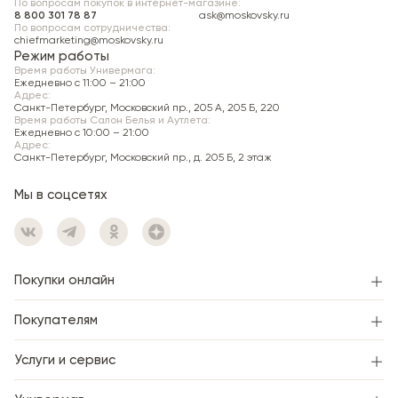
Женский зал.
По вопросам покупок в интернет-магазине:
8 800 301 78 87
ask@moskovsky.ru
Хранение неоплаченного заказа —
1 день
со дня
По вопросам сотрудничества:
chiefmarketing@moskovsky.ru
подтверждения.
Режим работы
Время работы Универмага:
Ежедневно c 11:00 – 21:00
Адрес:
Санкт-Петербург, Московский пр., 205 А, 205 Б, 220
Время работы Салон Белья и Аутлета:
Ежедневно c 10:00 – 21:00
Адрес:
Санкт-Петербург, Московский пр., д. 205 Б, 2 этаж
Мы в соцсетях
Покупки онлайн
Покупателям
Услуги и сервис