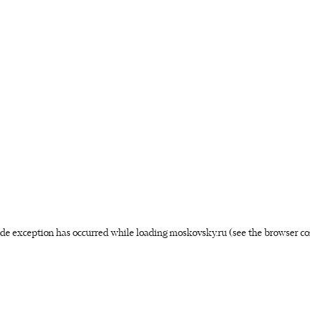
side exception has occurred
while loading
moskovsky.ru
(see the browser co