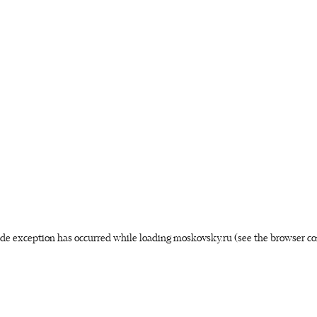
side exception has occurred
while loading
moskovsky.ru
(see the browser co