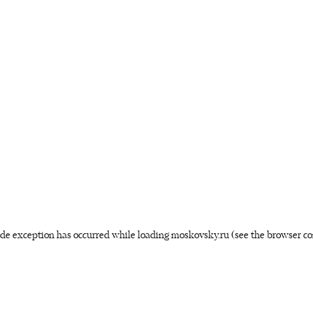
side exception has occurred
while loading
moskovsky.ru
(see the browser co