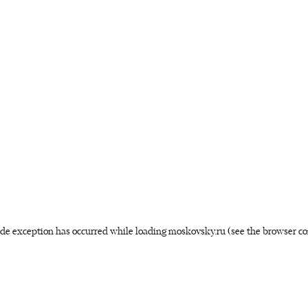
side exception has occurred
while loading
moskovsky.ru
(see the browser co