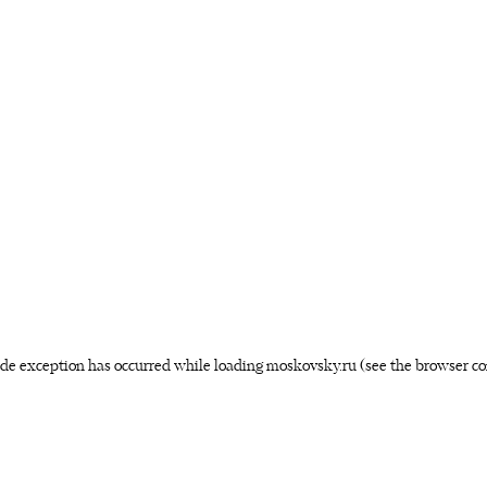
side exception has occurred
while loading
moskovsky.ru
(see the browser co