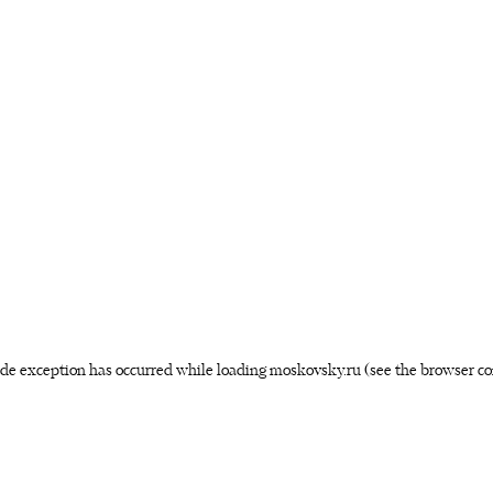
side exception has occurred
while loading
moskovsky.ru
(see the browser co