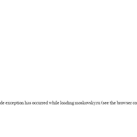
side exception has occurred
while loading
moskovsky.ru
(see the browser co