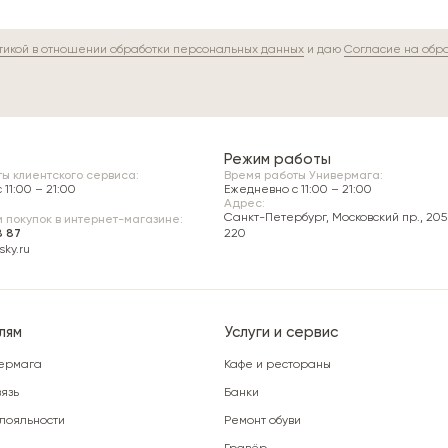
тикой в отношении обработки персональных данных
и даю
Согласие на обр
Режим работы
ы клиентского сервиса:
Время работы Универмага:
11:00 – 21:00
Ежедневно c 11:00 – 21:00
Адрес:
Санкт-Петербург, Московский пр., 205 
 покупок в интернет-магазине:
8 87
220
ky.ru
лям
Услуги и сервис
ермага
Кафе и рестораны
язь
Банки
лояльности
Ремонт обуви