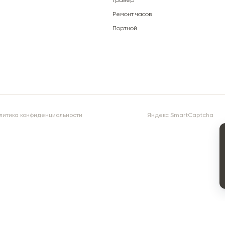
Гравёр
Ремонт часов
Портной
литика конфиденциальности
Яндекс SmartCaptcha