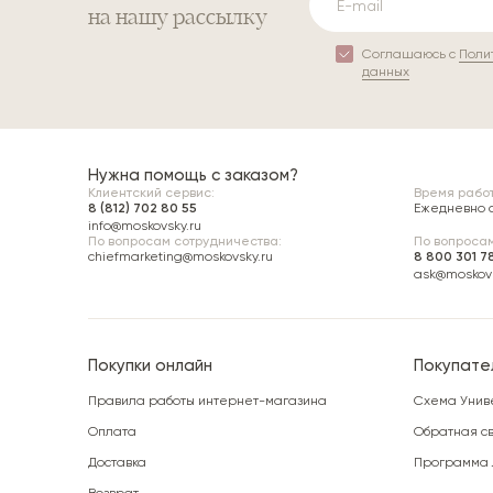
на нашу рассылку
Соглашаюсь с
Поли
данных
Нужна помощь с заказом?
Клиентский сервис:
Время работ
8 (812) 702 80 55
Ежедневно с 
info@moskovsky.ru
По вопросам сотрудничества:
По вопросам
chiefmarketing@moskovsky.ru
8 800 301 7
ask@moskovs
Покупки онлайн
Покупате
Правила работы интернет-магазина
Схема Унив
Оплата
Обратная св
Доставка
Программа 