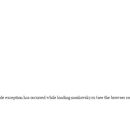
side exception has occurred
while loading
moskovsky.ru
(see the browser co