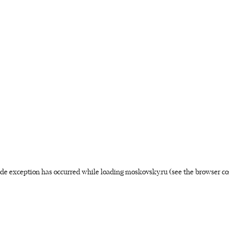
side exception has occurred
while loading
moskovsky.ru
(see the browser co