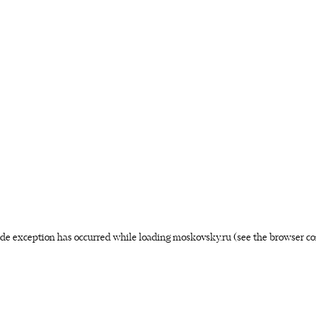
side exception has occurred
while loading
moskovsky.ru
(see the browser co