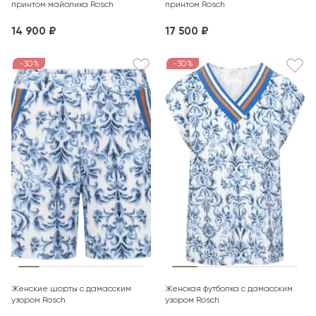
принтом майолика Rosch
принтом Rosch
14 900 ₽
17 500 ₽
-30%
-30%
Женские шорты с дамасским
Женская футболка с дамасским
узором Rosch
узором Rosch