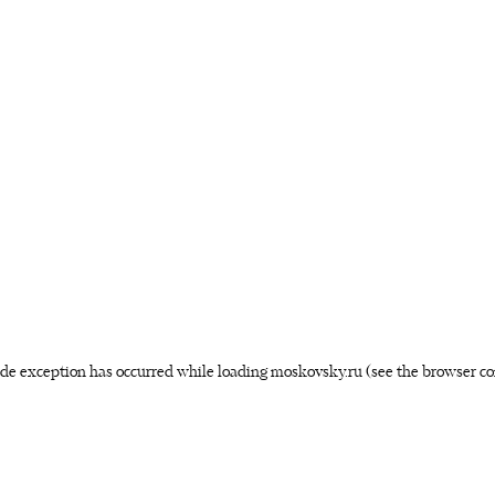
side exception has occurred
while loading
moskovsky.ru
(see the browser co