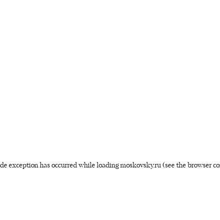
side exception has occurred
while loading
moskovsky.ru
(see the browser co