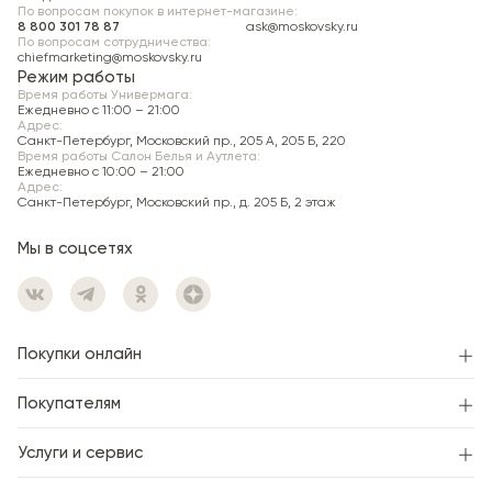
По вопросам покупок в интернет-магазине:
8 800 301 78 87
ask@moskovsky.ru
Самовывоз
По вопросам сотрудничества:
chiefmarketing@moskovsky.ru
Режим работы
Пункт самовывоза:
Московский универмаг, 196066,
Время работы Универмага:
Санкт-Петербург, Московский пр., д. 205, литера А,
Ежедневно c 11:00 – 21:00
Адрес:
Женский зал.
Санкт-Петербург, Московский пр., 205 А, 205 Б, 220
Время работы Салон Белья и Аутлета:
Хранение неоплаченного заказа —
1 день
со дня
Ежедневно c 10:00 – 21:00
подтверждения.
Адрес:
Санкт-Петербург, Московский пр., д. 205 Б, 2 этаж
Мы в соцсетях
Покупки онлайн
Покупателям
Услуги и сервис