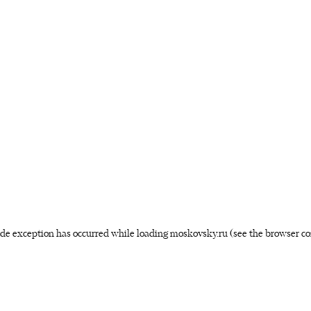
side exception has occurred
while loading
moskovsky.ru
(see the browser co