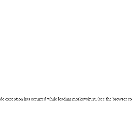
side exception has occurred
while loading
moskovsky.ru
(see the browser co