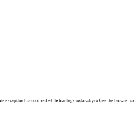
side exception has occurred
while loading
moskovsky.ru
(see the browser co