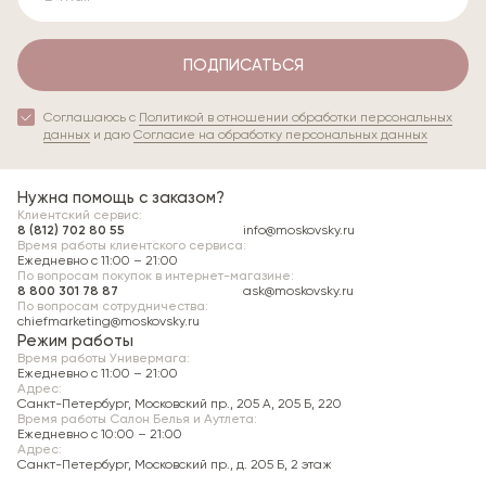
характеристик товара
.
Заказы от
30 000
рублей доставляются
бесплатно
.
ПОДПИСАТЬСЯ
При отказе
от всех доставленных товаров
стоимость выезда курьера составляет
500 рублей
.
Соглашаюсь с
Политикой в отношении обработки персональных
данных
и даю
Согласие на обработку персональных данных
Доставка с примеркой (СПб и ЛО)
Нужна помощь с заказом?
Вы можете примерить вещи при доставке и
Клиентский сервис:
8 (812) 702 80 55
info@moskovsky.ru
оплатить только те, которые подошли.
Время работы клиентского сервиса:
Ежедневно с 11:00 – 21:00
Примерка возможна в помещениях, где
По вопросам покупок в интернет-магазине:
допускается присутствие курьера.
8 800 301 78 87
ask@moskovsky.ru
По вопросам сотрудничества:
Владельцы карт Premium могут получить
chiefmarketing@moskovsky.ru
Режим работы
консультацию продавца-стилиста во время
Время работы Универмага:
доставки.
Ежедневно c 11:00 – 21:00
Адрес:
Санкт-Петербург, Московский пр., 205 А, 205 Б, 220
Время работы Салон Белья и Аутлета:
Самовывоз
Ежедневно c 10:00 – 21:00
Адрес:
Пункт самовывоза:
Московский универмаг, 196066,
Санкт-Петербург, Московский пр., д. 205 Б, 2 этаж
Санкт-Петербург, Московский пр., д. 205, литера А,