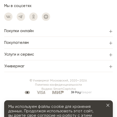
Женский зал.
Мы в соцсетях
Хранение неоплаченного заказа —
1 день
со дня
подтверждения.
Покупки онлайн
Покупателям
Услуги и сервис
Универмаг
© Универмаг Московский, 2020—2026.
Политика конфиденциальности
Яндекс SmartCaptcha
Мы используем файлы cookie для хранения
данных. Продолжая использовать этот сайт,
вы даете свое согласие на работу с этими