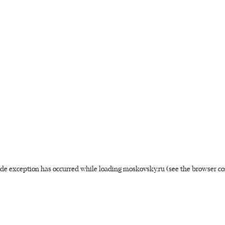
side exception has occurred
while loading
moskovsky.ru
(see the browser co