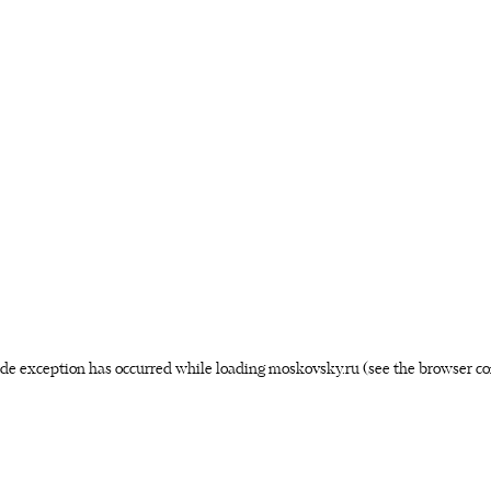
side exception has occurred
while loading
moskovsky.ru
(see the browser co