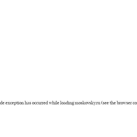
side exception has occurred
while loading
moskovsky.ru
(see the browser co