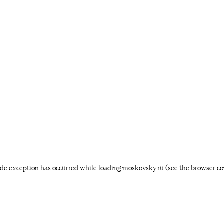
side exception has occurred
while loading
moskovsky.ru
(see the browser co