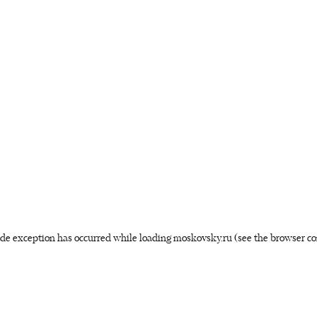
side exception has occurred
while loading
moskovsky.ru
(see the browser co