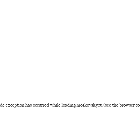
side exception has occurred
while loading
moskovsky.ru
(see the browser co