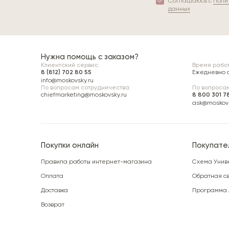
Соглашаюсь с
Поли
данных
Нужна помощь с заказом?
Клиентский сервис:
Время работ
8 (812) 702 80 55
Ежедневно с 
info@moskovsky.ru
По вопросам сотрудничества:
По вопросам
chiefmarketing@moskovsky.ru
8 800 301 7
ask@moskovs
Покупки онлайн
Покупате
Правила работы интернет-магазина
Схема Унив
Оплата
Обратная св
Доставка
Программа 
Возврат