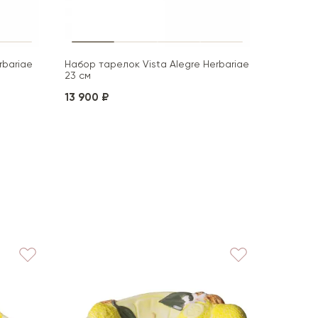
rbariae
Набор тарелок Vista Alegre Herbariae
23 см
13 900 ₽
Тарелка 
Herbaria
11 200 ₽