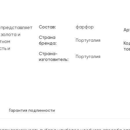
Состав:
фарфор
x представляет
Ар
 золота и
Страна
Португалия
итном
бренда:
Ко
сть и
то
Страна-
Португалия
изготовитель:
Гарантия подлинности