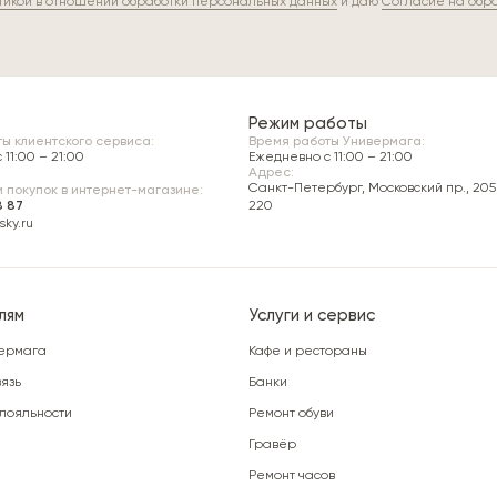
тикой в отношении обработки персональных данных
и даю
Согласие на обр
Режим работы
ы клиентского сервиса:
Время работы Универмага:
11:00 – 21:00
Ежедневно c 11:00 – 21:00
Адрес:
Санкт-Петербург, Московский пр., 205 
 покупок в интернет-магазине:
8 87
220
ky.ru
лям
Услуги и сервис
ермага
Кафе и рестораны
язь
Банки
лояльности
Ремонт обуви
Гравёр
Ремонт часов