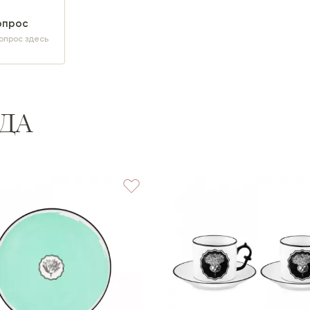
опрос
опрос здесь
ДА