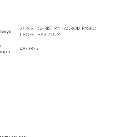
21119541 CHRISTIAN LACROIX PASEO
тикул:
ДЕСЕРТНАЯ 22СМ
д
4973875
вара: