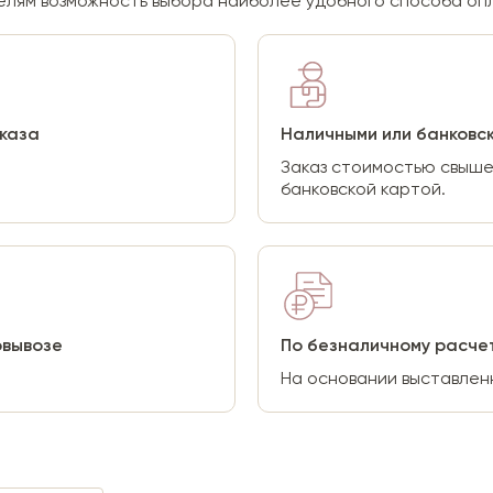
лям возможность выбора наиболее удобного способа опл
аказа
Наличными или банковск
Заказ стоимостью свыше
банковской картой.
овывозе
По безналичному расче
На основании выставлен