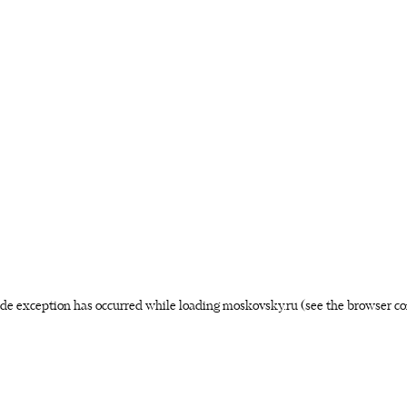
side exception has occurred
while loading
moskovsky.ru
(see the browser co