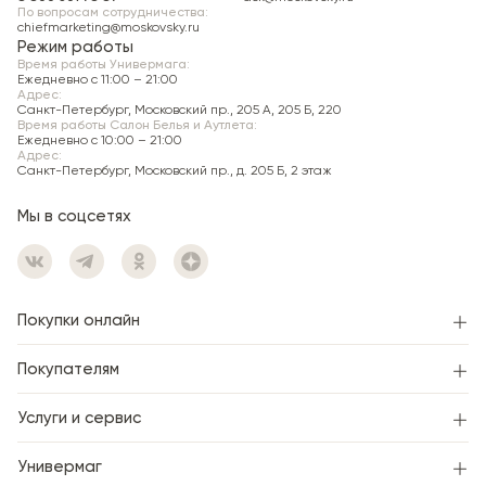
Самовывоз
По вопросам сотрудничества:
chiefmarketing@moskovsky.ru
Режим работы
Пункт самовывоза:
Московский универмаг, 196066,
Время работы Универмага:
Санкт-Петербург, Московский пр., д. 205, литера А,
Ежедневно c 11:00 – 21:00
Адрес:
Женский зал.
Санкт-Петербург, Московский пр., 205 А, 205 Б, 220
Время работы Салон Белья и Аутлета:
Хранение неоплаченного заказа —
1 день
со дня
Ежедневно c 10:00 – 21:00
подтверждения.
Адрес:
Санкт-Петербург, Московский пр., д. 205 Б, 2 этаж
Мы в соцсетях
Покупки онлайн
Покупателям
Услуги и сервис
Универмаг