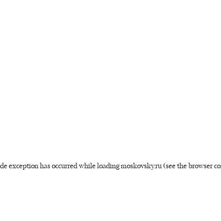
side exception has occurred
while loading
moskovsky.ru
(see the browser co