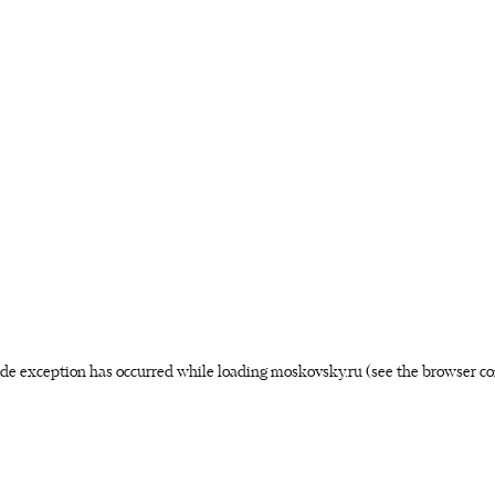
side exception has occurred
while loading
moskovsky.ru
(see the browser co