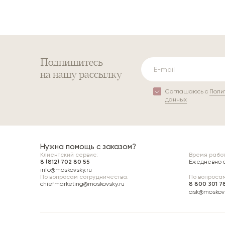
Подпишитесь
на нашу рассылку
Соглашаюсь с
Поли
данных
Нужна помощь с заказом?
Клиентский сервис:
Время работ
8 (812) 702 80 55
Ежедневно с 
info@moskovsky.ru
По вопросам сотрудничества:
По вопросам
chiefmarketing@moskovsky.ru
8 800 301 7
ask@moskovs