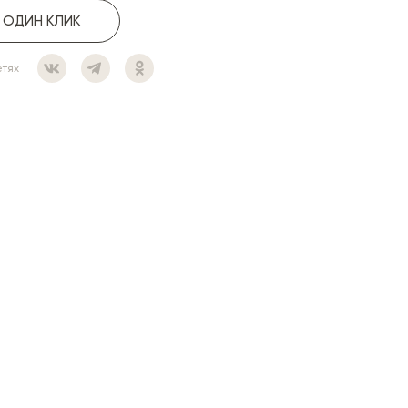
В ОДИН КЛИК
етях