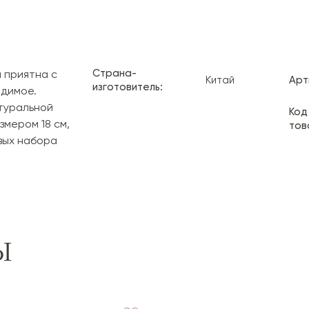
Страна-
 приятна с
Китай
Арт
изготовитель:
одимое.
туральной
Код
змером 18 см,
тов
вых набора
Ы