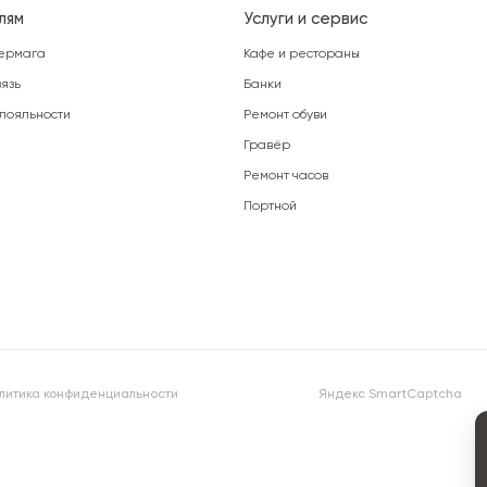
лям
Услуги и сервис
ермага
Кафе и рестораны
язь
Банки
лояльности
Ремонт обуви
Гравёр
Ремонт часов
Портной
литика конфиденциальности
Яндекс SmartCaptcha