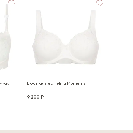
чках
Бюстгальтер Felina Moments
Бюстгаль
9 200 ₽
11 800 ₽