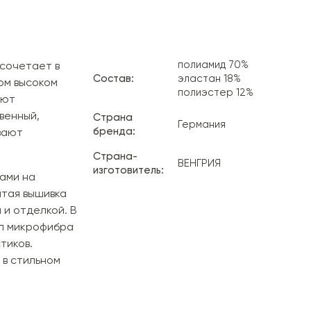
полиамид 70%
 сочетает в
Состав:
эластан 18%
ом высоком
полиэстер 12%
ают
венный,
Страна
Германия
бренда:
вают
Страна-
ВЕНГРИЯ
изготовитель:
ами на
атая вышивка
 и отделкой. В
ал микрофибра
тиков.
 в стильном