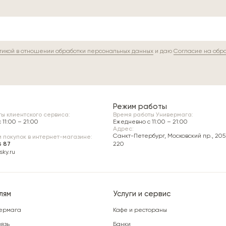
тикой в отношении обработки персональных данных
и даю
Согласие на обр
Режим работы
ы клиентского сервиса:
Время работы Универмага:
11:00 – 21:00
Ежедневно c 11:00 – 21:00
Адрес:
Санкт-Петербург, Московский пр., 205 
 покупок в интернет-магазине:
8 87
220
ky.ru
лям
Услуги и сервис
ермага
Кафе и рестораны
язь
Банки