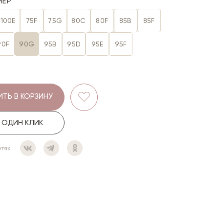
МЕР
100E
75F
75G
80C
80F
85B
85F
90F
90G
95B
95D
95E
95F
ТЬ В КОРЗИНУ
В ОДИН КЛИК
етях