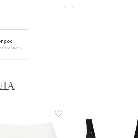
опрос
опрос здесь
ДА