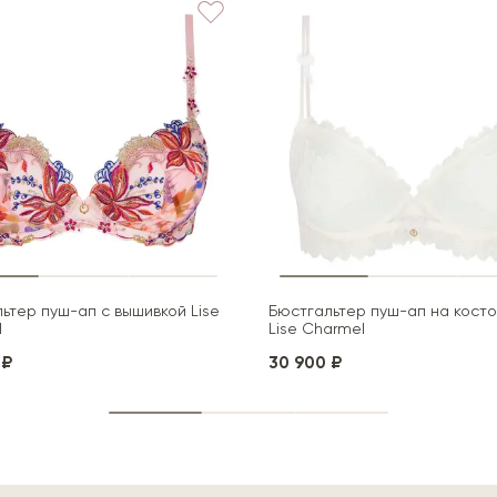
ьтер пуш-ап с вышивкой Lise
Бюстгальтер пуш-ап на косто
l
Lise Charmel
 ₽
30 900 ₽