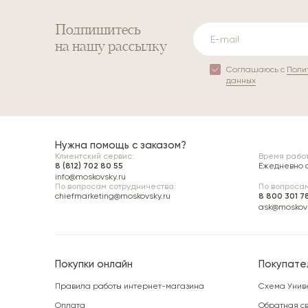
Подпишитесь
на нашу рассылку
Соглашаюсь с
Поли
данных
Нужна помощь с заказом?
Клиентский сервис:
Время работ
8 (812) 702 80 55
Ежедневно с 
info@moskovsky.ru
По вопросам сотрудничества:
По вопросам
chiefmarketing@moskovsky.ru
8 800 301 7
ask@moskovs
Покупки онлайн
Покупате
Правила работы интернет-магазина
Схема Унив
Оплата
Обратная св