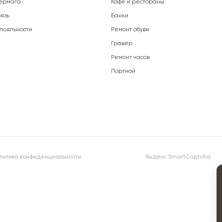
ермага
Кафе и рестораны
язь
Банки
лояльности
Ремонт обуви
Гравёр
Ремонт часов
Портной
литика конфиденциальности
Яндекс SmartCaptcha