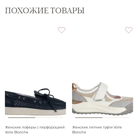
При повреждениях нужно сразу составить акт
—
ПОХОЖИЕ ТОВАРЫ
на его основании оформляется претензия и
страховое возмещение.
Если посылка вскрыта дома и акт не оформлен при
получении, претензии по повреждениям
не
принимаются
.
Курьерская доставка по Санкт-Петербургу и
ЛО
Обычный срок доставки по Санкт-Петербургу и
Ленинградской области —
2–3 дня
.
При оплате на сайте
возможна доставка уже на
следующий день
(при наличии свободных слотов).
Курьер
предварительно связывается
с вами для
согласования даты и времени доставки.
Стоимость рассчитывается по тарифам
Женские лоферы с перфорацией
Женские летние туфли Voile
курьерской службы и
зависит от веса и
Voile Blanche
Blanche
характеристик товара
.