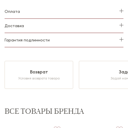
Оплата
Доставка
Гарантия подлинности
Банковской картой во время оформления
Доставка по России и СНГ через СДЭК:
до
Мы гарантируем подлинность всех товаров,
заказа
пункта выдачи или курьером после 100%
представленных в нашем магазине.
предоплаты.
Для этого мы используем следующие меры защиты:
Срок
— в среднем от 3 до 13 рабочих дней.
Возврат
Зад
Условия возврата товара
Задай нам
Доставка по России и СНГ (СДЭК)
Официальные поставки
Наличными или банковской картой курьеру
Доставка
до пункта выдачи СДЭК или курьером до
Заказ стоимостью свыше 50 000 рублей можно
вашего адреса
после полной предоплаты
заказа.
ВСЕ ТОВАРЫ БРЕНДА
оплатить только банковской картой.
Стоимость рассчитывается автоматически
при
оформлении заказа по тарифам СДЭК и зависит от
Система маркировки