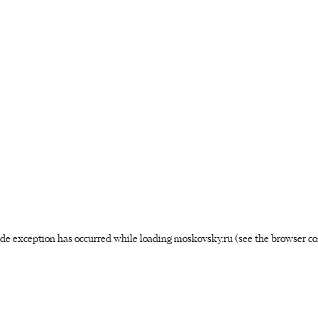
side exception has occurred
while loading
moskovsky.ru
(see the browser co