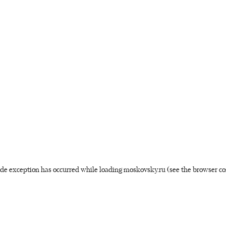
side exception has occurred
while loading
moskovsky.ru
(see the browser co