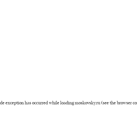
side exception has occurred
while loading
moskovsky.ru
(see the browser co