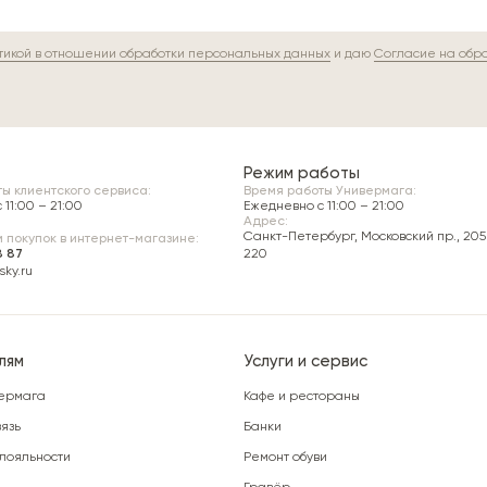
тикой в отношении обработки персональных данных
и даю
Согласие на обр
Режим работы
ы клиентского сервиса:
Время работы Универмага:
11:00 – 21:00
Ежедневно c 11:00 – 21:00
Адрес:
Санкт-Петербург, Московский пр., 205 
 покупок в интернет-магазине:
8 87
220
ky.ru
лям
Услуги и сервис
ермага
Кафе и рестораны
язь
Банки
лояльности
Ремонт обуви