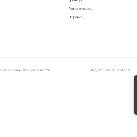
Гравёр
Ремонт часов
Портной
литика конфиденциальности
Яндекс SmartCaptcha