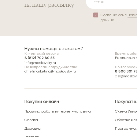
на нашу рассылку
Соглашаюсь с
Поли
данных
Нужна помощь с заказом?
Клиентский сервис:
Время работ
8 (812) 702 80 55
Ежедневно с 
info@moskovsky.ru
По вопросам сотрудничества:
По вопросам
chiefmarketing@moskovsky.ru
8 800 301 7
ask@moskovs
Покупки онлайн
Покупате
Правила работы интернет-магазина
Схема Унив
Оплата
Обратная св
Доставка
Программа 