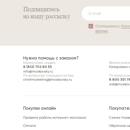
Подпишитесь
на нашу рассылку
Соглашаюсь с
Поли
данных
Нужна помощь с заказом?
Клиентский сервис:
Время работ
8 (812) 702 80 55
Ежедневно с 
info@moskovsky.ru
По вопросам сотрудничества:
По вопросам
chiefmarketing@moskovsky.ru
8 800 301 7
ask@moskovs
Покупки онлайн
Покупате
Правила работы интернет-магазина
Схема Унив
Оплата
Обратная св