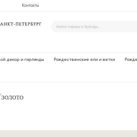
Контакты
ой декор и гирлянды
Рождественские ели и ветки
Рожд
/золото