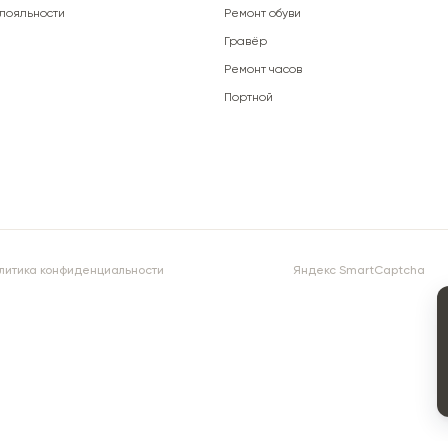
лояльности
Ремонт обуви
Гравёр
Ремонт часов
Портной
литика конфиденциальности
Яндекс SmartCaptcha