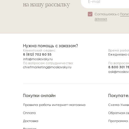
на нашу рассылку
Соглашаюсь с
Поли
данных
Нужна помощь с заказом?
Клиентский сервис:
Время работ
8 (812) 702 80 55
Ежедневно с 
info@moskovsky.ru
По вопросам сотрудничества:
По вопросам
chiefmarketing@moskovsky.ru
8 800 301 7
ask@moskovs
Покупки онлайн
Покупате
Правила работы интернет-магазина
Схема Унив
Оплата
Обратная св
Доставка
Программа 