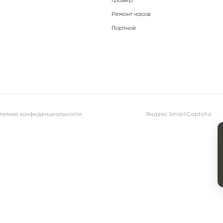
Гравёр
Ремонт часов
Портной
литика конфиденциальности
Яндекс SmartCaptcha