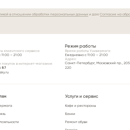
тикой в отношении обработки персональных данных
и даю
Согласие на обр
Режим работы
ы клиентского сервиса:
Время работы Универмага:
11:00 – 21:00
Ежедневно c 11:00 – 21:00
Адрес:
Санкт-Петербург, Московский пр., 205 
 покупок в интернет-магазине:
8 87
220
ky.ru
лям
Услуги и сервис
ермага
Кафе и рестораны
язь
Банки
лояльности
Ремонт обуви